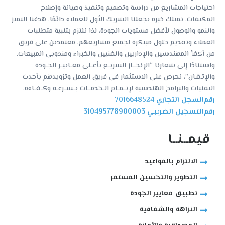
احتياجات المشاريع من دراسة وتصميم وتنفيذ وصيانة وإصلاح
المكيفات. نمتلك خبرة تجعلنا الشريك الأول للعملاء دائمًا. هدفنا التميز
والنمو والوصول لأفضل مستويات الجودة، لذا نلتزم بتلبية متطلبات
العملاء وتقديم حلول مبتكرة لجميع مشاريعهم، معتمدين على فريق
من أكفأ المهندسين والإداريين والفنيين والخبراء ومندوبي المبيعات.
واستنادًا إلى شعارنا “الإنجـــاز السريــع بأعــلى معــاييــر الجــودة
والإتـقـان”، نحرص على الاستثمار في فريق العمل وتزويدهم بأحدث
التقنيات والبرامج الهندسية لإتــمــام الــخدمـــات بــســرعــة وكــفــاءة.
‫رﻗﻢ‬‫اﻟﺴﺠﻞ‬ ‫اﻟﺘﺠﺎري‬ ‫‪7016648524‬‬
‫رﻗﻢ‬‫اﻟﺘﺴﺠﻴﻞ‬ ‫اﻟﻀﺮﻳﺒﻲ‬ ‫‪310495778900003‬‬
قيمــنــا
الالتزام بالمواعيد
التطوير والتحسين المستمر
تطبيق معايير الجودة
النزاهة والشفافية