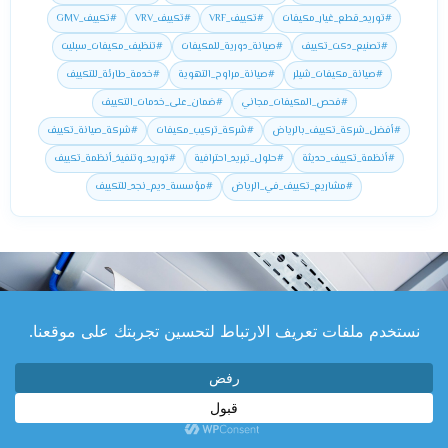
#توريد_قطع_غيار_مكيفات
#تكييف_VRF
#تكييف_VRV
#تكييف_GMV
#تصنيع_دكت_تكييف
#صيانة_دورية_للمكيفات
#تنظيف_مكيفات_سبليت
#صيانة_مكيفات_شيلر
#صيانة_مراوح_التهوية
#خدمة_طارئة_للتكييف
#فحص_المكيفات_مجاني
#ضمان_على_خدمات_التكييف
#أفضل_شركة_تكييف_بالرياض
#شركة_تركيب_مكيفات
#شركة_صيانة_تكييف
#أنظمة_تكييف_حديثة
#حلول_تبريد_احترافية
#توريد_وتنفيذ_أنظمة_تكييف
#مشاريع_تكييف_في_الرياض
#مؤسسة_ديم_نجد_للتكييف
خدمات تكييف متكاملة - تواصل معنا
الان